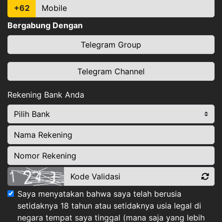
+62
Bergabung Dengan
Telegram Group
Telegram Channel
Rekening Bank Anda
Saya menyatakan bahwa saya telah berusia
setidaknya 18 tahun atau setidaknya usia legal di
negara tempat saya tinggal (mana saja yang lebih