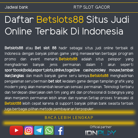
Jadwal bank
RTP SLOT GACOR
Daftar
Betslots88
Situs Judi
Online Terbaik Di Indonesia
Betslots88
atau
Bet slot 88
hadir sebagai situs judi online terbaik di
Indonesia dengan banyak pilihan game yang menawarkan berbagai program
promo dan event menarik.
Betslots88
adalah situs pelopor yang
menghadirkan banyak jenis permainan dalam 1 akun seperti
sportbook(bola),esport,slots,idnlive,togel,live casino,mickey mouse,tembak
ikan,tangkas
dan masih banyak game seru lainnya.
Betslots88
menghadirkan
pengalaman seru bermain
bet slot
kedalam game dengan tampilan grafik yang
modern yang akan menambah keseruan sensasi permainan. Teknologi terbaru
dan terdepan dikerjakan oleh tim yang ahli dan profesional di bidangnya yang
akan menjamin permainan lebih aman dan nyaman.Setiap proses transaksi di
Betslot88
lebih cepat karena di support banyak pilihan bank swasta terbaik
juga berbagai pilihan metode pembayaran terpopuler.
BACA LEBIH LENGKAP
Official partner