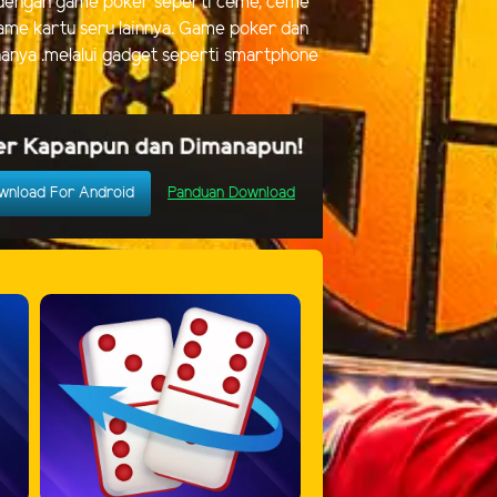
ru dengan game poker seperti ceme, ceme
game kartu seru lainnya. Game poker dan
hanya .melalui gadget seperti smartphone
nload For Android
Panduan Download