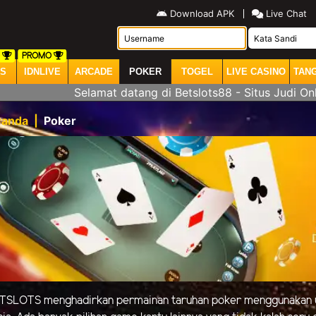
Download APK
Live Chat
O
PROMO
TS
IDNLIVE
ARCADE
POKER
TOGEL
LIVE CASINO
TAN
tang di Betslots88 - Situs Judi Online Terlengkap & WD 
randa
Poker
TSLOTS menghadirkan permainan taruhan poker menggunakan uang